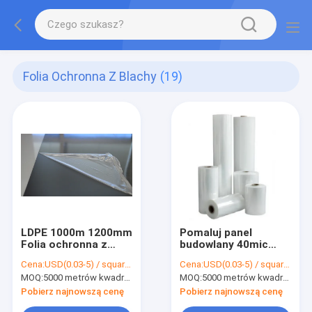
Folia Ochronna Z Blachy
(19)
LDPE 1000m 1200mm
Pomaluj panel
Folia ochronna z
budowlany 40mic
tworzywa
1230mm Blacha
Cena:
USD(0.03-5) / square meter
Cena:
USD(0.03-5) / square meter
sztucznego do
ochronna z blachy
MOQ:
5000 metrów kwadratowych, 10000 metrów kwadratowych z nadrukiem
MOQ:
5000 metrów kwadratowych, 10000 metrów kwadratowych z nadrukiem
blachy stalowej
powlekanej metalem
Pobierz najnowszą cenę
Pobierz najnowszą cenę