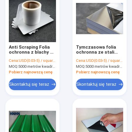
Anti Scraping Folia
Tymczasowa folia
ochronna z blachy CE
ochronna ze stali
1450 mm nadająca
nierdzewnej 90g /
Cena:
USD(0.03-5) / square meter
Cena:
USD(0.03-5) / square meter
się do recyklingu dla
25mm 1000m bez
MOQ:
5000 metrów kwadratowych, 10000 metrów kwadratowych z nadrukiem
MOQ:
5000 metrów kwadratowych, 10000 metrów kwadratowych z nadrukiem
niepomalowanej stali
uszkodzeń
Pobierz najnowszą cenę
Pobierz najnowszą cenę
Skontaktuj się teraz
Skontaktuj się teraz
Do domu
Produkty
Filmy