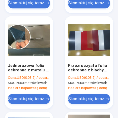
Skontaktuj się teraz
Skontaktuj się teraz
Jednorazowa folia
Przezroczysta folia
ochronna z metalu o
ochronna z blachy
grubości 1250 mm 60
35mic 1000m Stal
Cena:
USD(0.03-5) / square meter
Cena:
USD(0.03-5) / square meter
mikronów do
ocynkowana z cewki
MOQ:
5000 metrów kwadratowych, 10000 metrów kwadratowych z nadrukiem
MOQ:
5000 metrów kwadratowych, 10000 metrów kwadratowych z nadrukiem
artykułów
kuchennych
Pobierz najnowszą cenę
Pobierz najnowszą cenę
Skontaktuj się teraz
Skontaktuj się teraz