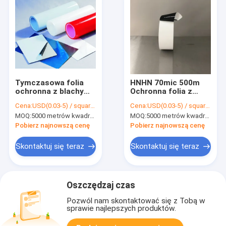
Tymczasowa folia
HNHN 70mic 500m
ochronna z blachy
Ochronna folia z
LLDPE 0,06 mm do
tworzywa
Cena:
USD(0.03-5) / square meter
Cena:
USD(0.03-5) / square meter
blachy aluminiowej
sztucznego do
MOQ:
5000 metrów kwadratowych, 10000 metrów kwadratowych z nadrukiem
MOQ:
5000 metrów kwadratowych, 10000 metrów kwadratowych z nadrukiem
metalu Rolki PPGI
PPGL do motoryzacji
Pobierz najnowszą cenę
Pobierz najnowszą cenę
Skontaktuj się teraz
Skontaktuj się teraz
Oszczędzaj czas
Pozwól nam skontaktować się z Tobą w
sprawie najlepszych produktów.