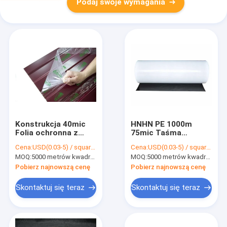
Podaj swoje wymagania
Konstrukcja 40mic
HNHN PE 1000m
Folia ochronna z
75mic Taśma
blachy 1500mm
ochronna do
Cena:
USD(0.03-5) / square meter
Cena:
USD(0.03-5) / square meter
metalowych cewek
MOQ:
5000 metrów kwadratowych, 10000 metrów kwadratowych z nadrukiem
MOQ:
5000 metrów kwadratowych, 10000 metrów kwadratowych z nadrukiem
stalowych Galvalume
Pobierz najnowszą cenę
Pobierz najnowszą cenę
Skontaktuj się teraz
Skontaktuj się teraz