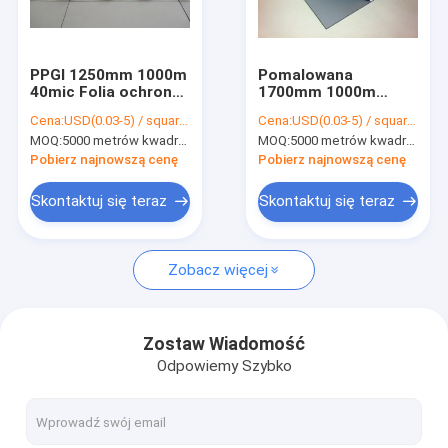
O nas
Wycieczka po fabryce
PPGI 1250mm 1000m
Pomalowana
40mic Folia ochronna
1700mm 1000m
Kontrola jakości
z blachy do falistej
Metalowa folia
Cena:
USD(0.03-5) / square meter
Cena:
USD(0.03-5) / square meter
blachy dachowej
ochronna do ochrony
MOQ:
5000 metrów kwadratowych, 10000 metrów kwadratowych z nadrukiem
MOQ:
5000 metrów kwadratowych, 10000 metrów kwadratowych z nadrukiem
powierzchni maski
Skontaktuj się z nami
Pobierz najnowszą cenę
Pobierz najnowszą cenę
Nowości
Skontaktuj się teraz
Skontaktuj się teraz
Zobacz więcej
Folia ochronna do wielu powierzchni
Marmurowa folia ochronna na blat
Zostaw Wiadomość
Odpowiemy Szybko
Folia ochronna do dywanów
Folia ochronna do dywanów samochodowych