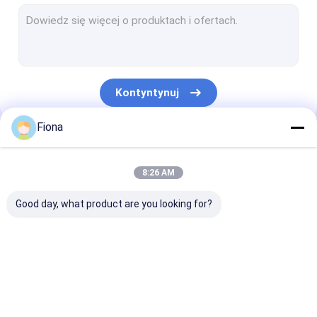
Folia ochronna z blachy
Folia ochronna na szybę
Folia chroniąca podłogę
Kontyntynuj
Folia ochronna ze stali nierdzewnej
Fiona
Folia zabezpieczająca kanał HVAC
Nasze Kategorie
Aluminiowa folia ochronna
8:26 AM
Folia do owijania zderzeń
Good day, what product are you looking for?
Lustrzana folia zabezpieczająca
Folia ochronna z tworzywa sztucznego
Folia ochronna do
Marmurowa folia
Folia ochronn
Samoprzylepna folia ochronna
wielu powierzchni
ochronna na blat
dywanów