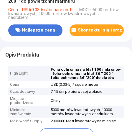
200 '' do powierzchni marmuru
Cena：USD(0.03-5) / square meter
MOQ：5000 metrów
kwadratowych, 10000 metrów kwadratowych z
nadrukiem
Najlepsza cena
Skontaktuj się teraz
Opis Produktu
Folia ochronna na blat 100 mikronów
High Light
,
,
folia ochronna na blat 36 '' 200 '
folia ochronna 36' '200' do blatów
Cena
USD(0.03-5) / square meter
Czas dostawy
7-15 dni po pierwszej wpłacie
Miejsce
Chiny
pochodzenia
Minimalne
5000 metrów kwadratowych, 10000
zamówienie
metrów kwadratowych z nadrukiem
Możliwość Supply
2000000 Metr kwadratowy na miesiąc