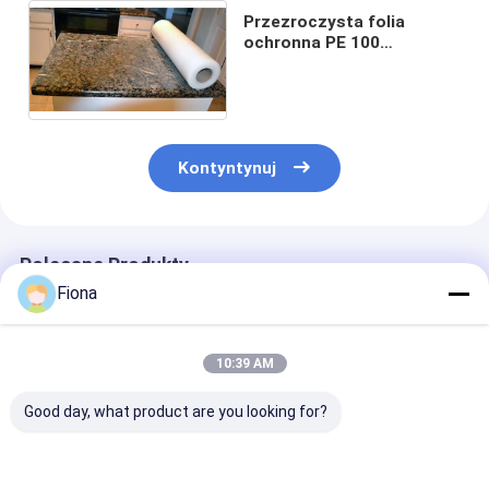
Przezroczysta folia
ochronna PE 100
mikronów 36 `` 200 '' do
powierzchni marmuru
Kontyntynuj
Polecane Produkty
Fiona
10:39 AM
Good day, what product are you looking for?
Film ochronny
100 mikronów 600
2 Mil Clear Fil