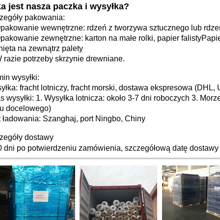
a jest nasza paczka i wysyłka?
zegóły pakowania:
Opakowanie wewnętrzne: rdzeń z tworzywa sztucznego lub rdz
Opakowanie zewnętrzne: karton na małe rolki, papier falisty
Papi
nięta na zewnątrz palety
W razie potrzeby skrzynie drewniane.
min wysyłki:
yłka: fracht lotniczy, fracht morski, dostawa ekspresowa (DHL
s wysyłki: 1. Wysyłka lotnicza: około 3-7 dni roboczych 3. Morz
tu docelowego)
t ładowania: Szanghaj, port Ningbo, Chiny
zegóły dostawy
0 dni po potwierdzeniu zamówienia, szczegółową datę dostawy n