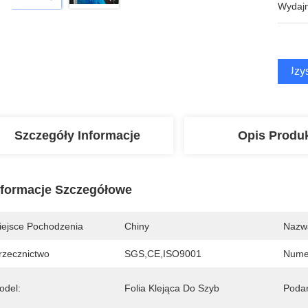
Wydajn
Uzys
Szczegóły Informacje
Opis Produ
nformacje Szczegółowe
iejsce Pochodzenia
Chiny
Nazw
rzecznictwo
SGS,CE,ISO9001
Nume
odel:
Folia Klejąca Do Szyb
Podan