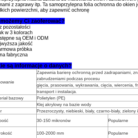
mami z zaprawy itp. Ta samoprzylepna folia ochronna do okien j
dkich powierzchni, aby zapewnić ochronę
 możemy Ci zaoferować?
z pozostałości
uk w 3 kolorach
stępne są OEM i ODM
jwyższa jakość
armowa próbka
na fabryczna
ie są informacje o danych?
Zapewnia barierę ochronną przed zadrapaniami, zn
zabrudzeniami podczas procesu
sowanie
gięcia, prasowania, wykrawania, cięcia, wiercenia, 
transport i instalacja.
eriał bazowy
Polietylen (PE)
Klej akrylowy na bazie wody
r
Przezroczysty, niebieski, biały, czarno-biały, zielony i
bość
30-150 mikronów
Popularne
rokość
100-2000 mm
Popularne