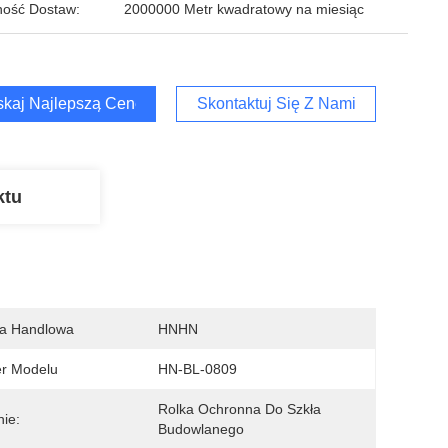
ość Dostaw:
2000000 Metr kwadratowy na miesiąc
kaj Najlepszą Cenę
Skontaktuj Się Z Nami
ktu
a Handlowa
HNHN
r Modelu
HN-BL-0809
Rolka Ochronna Do Szkła 
ie:
Budowlanego