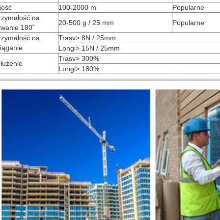
gość
100-2000 m
Popularne
rzymałość na
20-500 g / 25 mm
Popularne
ywanie 180˚
rzymałość na
Trasv> 8N / 25mm
iąganie
Longi> 15N / 25mm
Trasv> 300%
łużenie
Longi> 180%