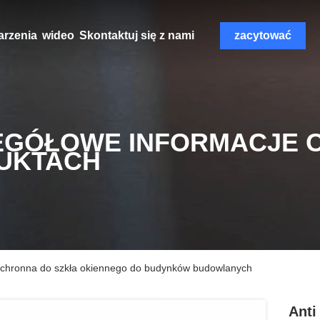
rzenia
wideo
Skontaktuj się z nami
zacytować
EGÓŁOWE INFORMACJE 
UKTACH
 ochronna do szkła okiennego do budynków budowlanych
Anti