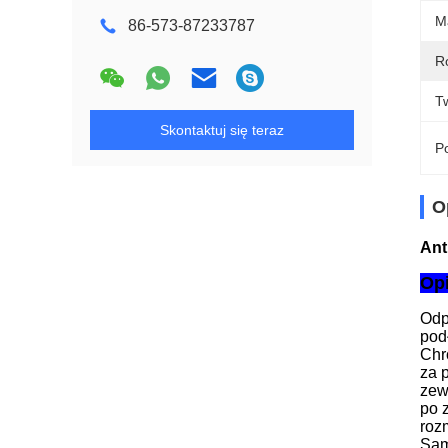
Ma
86-573-87233787
R
T
Skontaktuj się teraz
Po
O
Ant
Op
Odp
pod
Chr
za 
zew
po 
roz
Sam