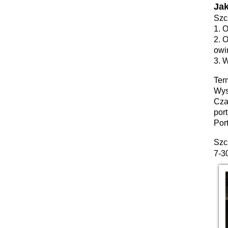
Jak
Szc
1. 
2. 
owi
3. 
Ter
Wys
Cza
por
Por
Szc
7-3