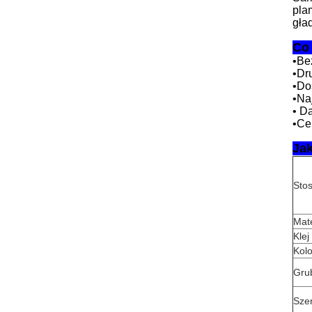
pla
gła
Co
•
Be
•
Dr
•
Do
•
Na
• D
•
Ce
Jak
Sto
Mat
Klej
Kolo
Gru
Sze