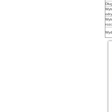
Dłu
Wyt
odr
Wyt
rozc
Wyd