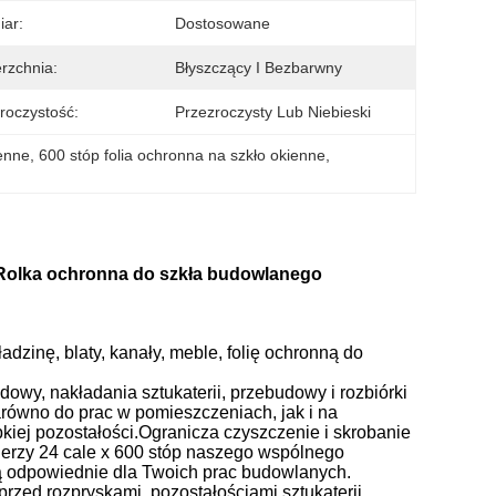
ar:
Dostosowane
rzchnia:
Błyszczący I Bezbarwny
roczystość:
Przezroczysty Lub Niebieski
ienne
, 
600 stóp folia ochronna na szkło okienne
, 
 Rolka ochronna do szkła budowlanego
zinę, blaty, kanały, meble, folię ochronną do
owy, nakładania sztukaterii, przebudowy i rozbiórki
zarówno do prac w pomieszczeniach, jak i na
pkiej pozostałości.Ogranicza czyszczenie i skrobanie
ierzy 24 cale x 600 stóp naszego wspólnego
ą odpowiednie dla Twoich prac budowlanych.
rzed rozpryskami, pozostałościami sztukaterii,