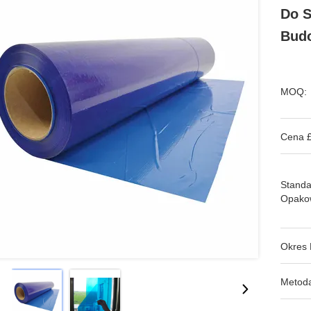
Do S
Bud
MOQ:
Cena £
Stand
Opako
Okres 
Metoda