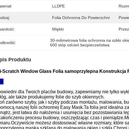
teriał:
LLDPE
Rozmi
odzaj:
Folia Ochronna Do Powierzchni
Powie
wardość:
Miękki
Przez
30-milimetrowa folia ochronna na szkło ok
dkreślić:
600 stóp odcień bezpieczeństwa
pis Produktu
i-Scratch Window Glass Folia samoprzylepna Konstrukcja
is
owiedni dla Twoich placów budowy, zapewniamy nie tylko wykład
łóg, ale także produkujemy folie do szyb okiennych.
oń zarówno szyby, jak i szyby podczas montażu, malowania, bud
pomocą naszej folii ochronnej Easy Mask.Ta folia jest idealna 
nątrz, jest łatwa do nałożenia i usunięcia bez pozostawiania le
zakończeniu procesu budowy, oszczędzając czas i pieniądze.M
miaru.Oczywiście możesz dostosować własne rozmiary, które s
oprzylepna maska ​​szklana do malowania okien i szkła.Chroni p