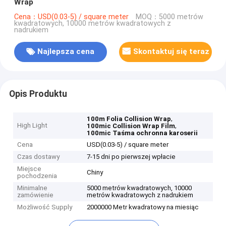
Wrap
Cena：USD(0.03-5) / square meter
MOQ：5000 metrów
kwadratowych, 10000 metrów kwadratowych z
nadrukiem
Najlepsza cena
Skontaktuj się teraz
Opis Produktu
,
100m Folia Collision Wrap
High Light
,
100mic Collision Wrap Film
100mic Taśma ochronna karoserii
Cena
USD(0.03-5) / square meter
Czas dostawy
7-15 dni po pierwszej wpłacie
Miejsce
Chiny
pochodzenia
Minimalne
5000 metrów kwadratowych, 10000
zamówienie
metrów kwadratowych z nadrukiem
Możliwość Supply
2000000 Metr kwadratowy na miesiąc